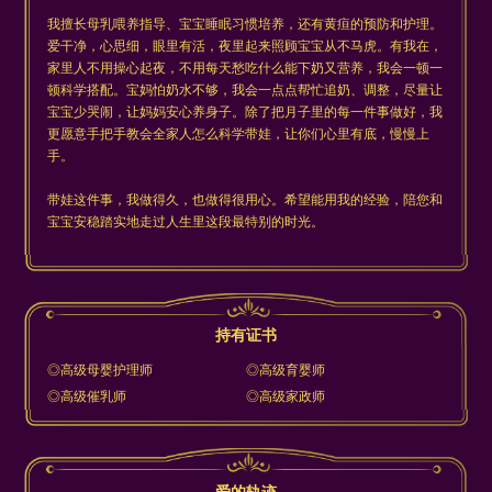
我擅长母乳喂养指导、宝宝睡眠习惯培养，还有黄疸的预防和护理。
爱干净，心思细，眼里有活，夜里起来照顾宝宝从不马虎。有我在，
家里人不用操心起夜，不用每天愁吃什么能下奶又营养，我会一顿一
顿科学搭配。宝妈怕奶水不够，我会一点点帮忙追奶、调整，尽量让
宝宝少哭闹，让妈妈安心养身子。除了把月子里的每一件事做好，我
更愿意手把手教会全家人怎么科学带娃，让你们心里有底，慢慢上
手。
带娃这件事，我做得久，也做得很用心。希望能用我的经验，陪您和
宝宝安稳踏实地走过人生里这段最特别的时光。
持有证书
◎高级母婴护理师
◎高级育婴师
◎高级催乳师
◎高级家政师