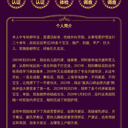
个人简介
本人中专幼师毕业，普通话标准，性格外向开朗。从事母婴护理这行
二十来年，前前后后带过200多个宝宝，顺产、剖腹、早产、巨大
儿、双胞胎都带过，经验扎扎实实。
2003年到2014年，我在幼儿园代课、做家教，同时接单做月嫂和育儿
嫂，从那时候起就一直在和孩子打交道。2015年，我到攀枝花职业学
校系统学习家政服务，2016年又去成都参加了专业月嫂培训，从这年
开始，一直在成都、攀枝花、西昌、上海等地接单，不同家庭、不同
宝宝，让我攒下了一手硬功夫。2023年，我在“最具口碑金牌月嫂”网
络评选大赛里拿了第一名。2023年到2025年，我带了多个代孕家庭的
宝宝，单胎、双胎都带得稳稳当当。2026年1月到3月，应约去美国照
顾一对双胎代孕宝宝，顺利完成了跨国护理。
这些年我陆续拿下了高级育婴师证、金牌月嫂证、高级催乳师证、月
子餐证、蒙氏早教证、婴幼儿睡眠质量管理师证、产康证，也有驾驶
证和美国、加拿大签证，去哪里上户都方便。