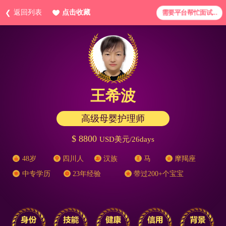
返回列表
点击收藏
需要平台帮忙面试...
王希波
高级母婴护理师
$ 8800
USD美元/26days
48岁
四川人
汉族
马
摩羯座
中专学历
23年经验
带过200+个宝宝