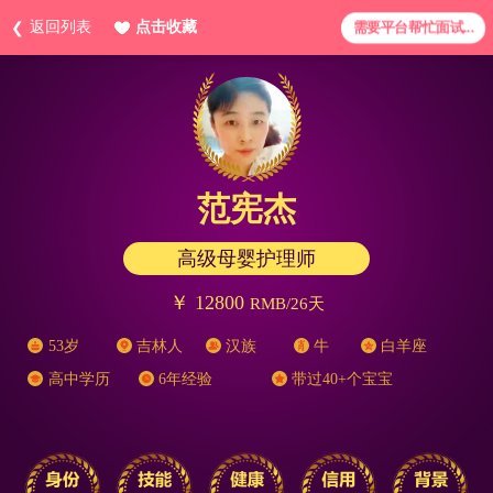
返回列表
点击收藏
需要平台帮忙面试...
范宪杰
高级母婴护理师
￥ 12800
RMB/26天
53岁
吉林人
汉族
牛
白羊座
高中学历
6年经验
带过40+个宝宝