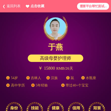
返回列表
点击收藏
需要平台帮忙面试...
于燕
高级母婴护理师
￥ 15800
RMB/26天
54岁
吉林人
汉族
鼠
水瓶座
高中学历
5年经验
带过40+个宝宝